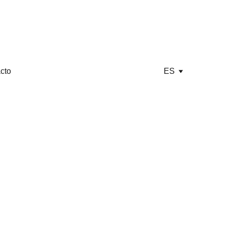
cto
ES
RID
FOOH