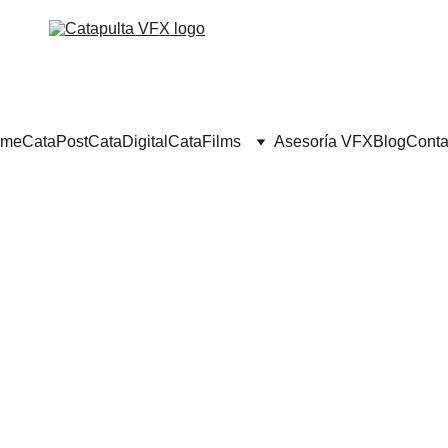
me
CataPost
CataDigital
CataFilms
Asesoría VFX
Blog
Conta
IGITAL
CASOS DE ÉXITO
CGI
VFX
MAD